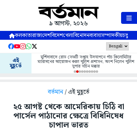
৯ আগস্ট, ২০২৬
কলকাতা
রাজ্য
দেশ
বিদেশ
খেলা
বিনোদন
ব্যবসা
সম্পাদকীয়
চতুষ্পর্ণ
মুর্শিদাবাদে রোড সেফটি সপ্তাহ উদযাপনে পাঁচ কিলোমিটার
এই
ম্যারাথনের আয়োজন করল পুলিশ প্রশাসন, অংশ নিলেন পুলিশ
মুহূর্তে
সুপার সচিন মক্কার
বর্তমান
/ এই মুহূর্তে
২৫ আগষ্ট থেকে আমেরিকায় চিঠি বা
পার্সেল পাঠানোর ক্ষেত্রে বিধিনিষেধ
চাপাল ভারত