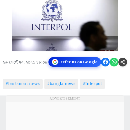
১৯ সেপ্টেম্বর, ২০২৫ ১৮:০৯
Prefer us on Google
#bartaman news
#bangla news
#Interpol
ADVERTISEMENT