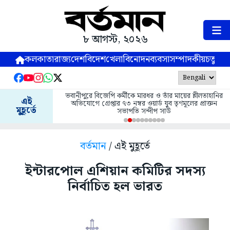
৮ আগস্ট, ২০২৬
কলকাতা
রাজ্য
দেশ
বিদেশ
খেলা
বিনোদন
ব্যবসা
সম্পাদকীয়
চতুষ্পর্ণ
ভবানীপুরে বিজেপি কর্মীকে মারধর ও তাঁর মায়ের শ্লীলতাহানির
এই
অভিযোগে গ্রেপ্তার ৭৩ নম্বর ওয়ার্ড যুব তৃণমূলের প্রাক্তন
মুহূর্তে
সভাপতি সন্দীপ সাউ
বর্তমান
/ এই মুহূর্তে
ইন্টারপোল এশিয়ান কমিটির সদস্য
নির্বাচিত হল ভারত