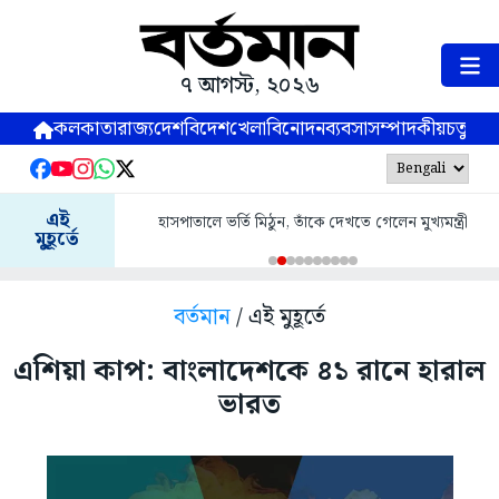
৭ আগস্ট, ২০২৬
কলকাতা
রাজ্য
দেশ
বিদেশ
খেলা
বিনোদন
ব্যবসা
সম্পাদকীয়
চতুষ্পর্ণ
এই
হাসপাতালে ভর্তি মিঠুন, তাঁকে দেখতে গেলেন মুখ্যমন্ত্রী
মুহূর্তে
বর্তমান
/ এই মুহূর্তে
এশিয়া কাপ: বাংলাদেশকে ৪১ রানে হারাল
ভারত