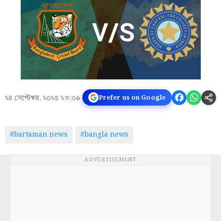
২৪ সেপ্টেম্বর, ২০২৫ ২৩:০৯
Prefer us on Google
#bartaman news
#bangla news
ADVERTISEMENT