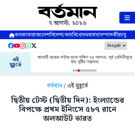
৭ আগস্ট, ২০২৬
কলকাতা
রাজ্য
দেশ
বিদেশ
খেলা
বিনোদন
ব্যবসা
সম্পাদকীয়
চতুষ্পর্ণ
আগামী কয়েক ঘণ্টার মধ্যে দক্ষিণ ২৪ পরগনা, পূর্ব মেদিনীপুরে
এই
ঝড়-বৃষ্টির সম্ভাবনা
মুহূর্তে
বর্তমান
/ এই মুহূর্তে
দ্বিতীয় টেস্ট (দ্বিতীয় দিন): ইংল্যান্ডের
বিপক্ষে প্রথম ইনিংসে ৫৮৭ রানে
অলআউট ভারত