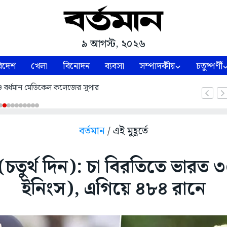
৯ আগস্ট, ২০২৬
িদেশ
খেলা
বিনোদন
ব্যবসা
সম্পাদকীয়
চতুষ্পর্ণী
বর্ধমান মেডিকেল কলেজের সুপার
বর্তমান
/ এই মুহূর্তে
ট (চতুর্থ দিন): চা বিরতিতে ভারত ৩
ইনিংস), এগিয়ে ৪৮৪ রানে