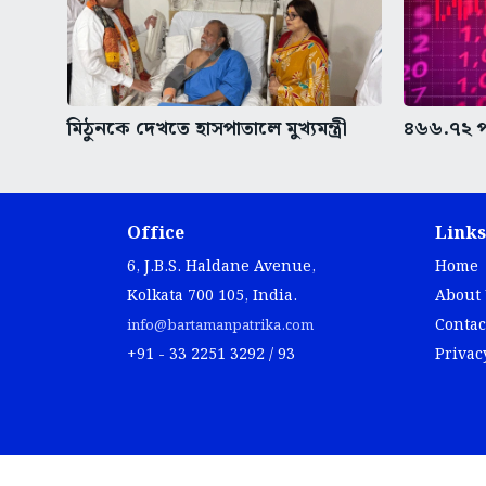
মিঠুনকে দেখতে হাসপাতালে মুখ্যমন্ত্রী
৪৬৬.৭২ প
Office
Links
6, J.B.S. Haldane Avenue,
Home
Kolkata 700 105, India.
About
Contac
info@bartamanpatrika.com
+91 - 33 2251 3292 / 93
Privac