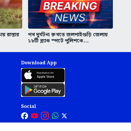
য় রাস্তার
পথ দুর্ঘটনা রুখতে জলপাইগুড়ি জেলায়
১৮টি ব্ল্যাক স্পটে পুলিশকে...
Download App
Social