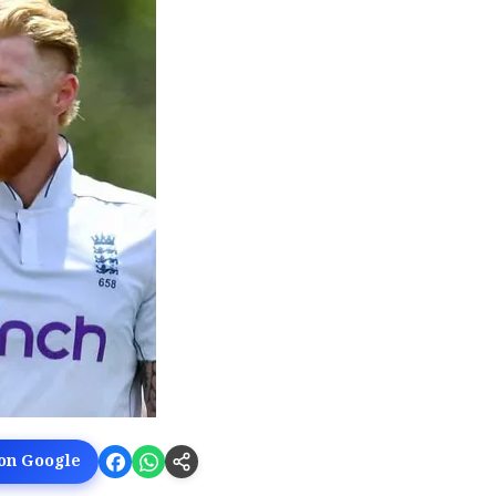
 on Google