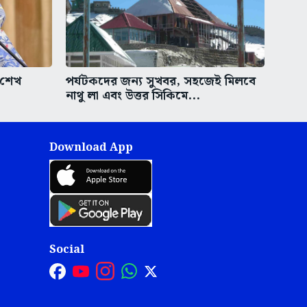
 শেখ
পর্যটকদের জন্য সুখবর, সহজেই মিলবে
নাথু লা এবং উত্তর সিকিমে...
Download App
Social