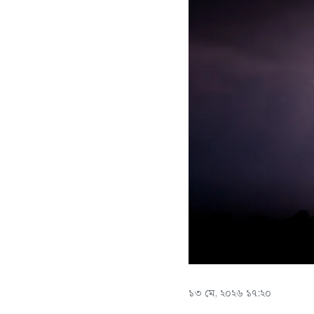
১৩ মে, ২০২৬ ১৭:২০