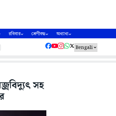
রবিবার
শ্রেণীবদ্ধ
অন্যান্য
্রবিদ্যুৎ সহ
তর