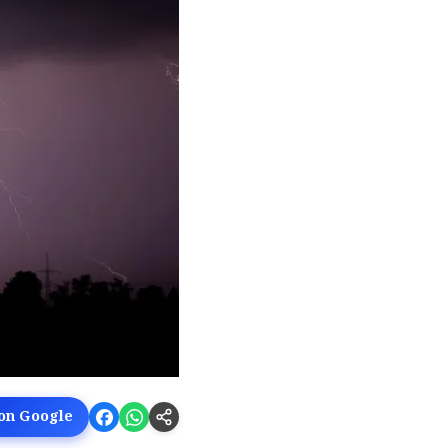
 on Google