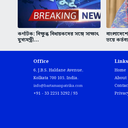
কর্ণাটক: বিক্ষুব্ধ বিধায়কদের সঙ্গে সাক্ষাৎ
বাংলাদেশ
মুখ্যমন্ত্রী...
ভয়ে কর্তব
Office
Links
6, J.B.S. Haldane Avenue,
Home
Kolkata 700 105, India.
About
Contac
info@bartamanpatrika.com
+91 - 33 2251 3292 / 93
Privac