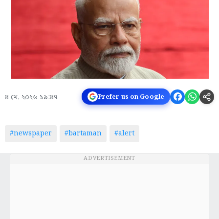
৪ মে, ২০২৬ ১৯:৪৭
Prefer us on Google
#newspaper
#bartaman
#alert
ADVERTISEMENT