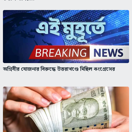
অগ্নিবীর যোজনার বিরুদ্ধে উত্তরাখণ্ডে মিছিল কংগ্রেসের