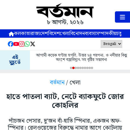
৮ আগস্ট, ২০২৬
কলকাতা
রাজ্য
দেশ
বিদেশ
খেলা
বিনোদন
ব্যবসা
সম্পাদকীয়
চতুষ্পর্ণ
আগামী কয়েক ঘণ্টায় হুগলি, উত্তর ২৪ পরগনা, ও নদীয়ার কিছু
এই
অংশে বজ্রবিদ্যুৎ সহ বৃষ্টির সম্ভাবনা
মুহূর্তে
বর্তমান
/ খেলা
হাতে পাতলা ব্যাট, নেটে ব্যাকফুটে জোর
কোহলির
পাঁচজন পেসার, দু’জন বাঁ-হাতি স্পিনার, একজন অফ-
স্পিনার। রেলওয়েজের বিরুদ্ধে নামার আগে কোটলায়