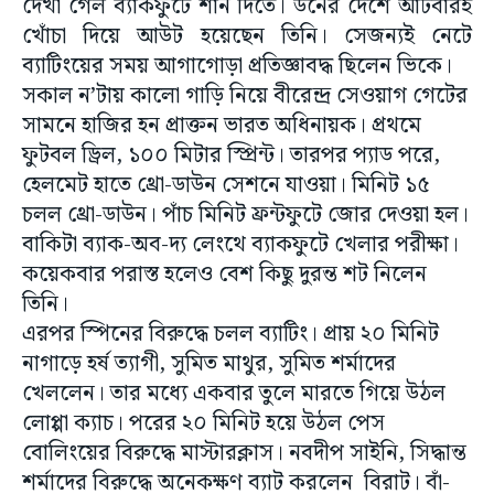
দেখা গেল ব্যাকফুটে শান দিতে। ডনের দেশে আটবারই
খোঁচা দিয়ে আউট হয়েছেন তিনি। সেজন্যই নেটে
ব্যাটিংয়ের সময় আগাগোড়া প্রতিজ্ঞাবদ্ধ ছিলেন ভিকে।
সকাল ন’টায় কালো গাড়ি নিয়ে বীরেন্দ্র সেওয়াগ গেটের
সামনে হাজির হন প্রাক্তন ভারত অধিনায়ক। প্রথমে
ফুটবল ড্রিল, ১০০ মিটার স্প্রিন্ট। তারপর প্যাড পরে,
হেলমেট হাতে থ্রো-ডাউন সেশনে যাওয়া। মিনিট ১৫
চলল থ্রো-ডাউন। পাঁচ মিনিট ফ্রন্টফুটে জোর দেওয়া হল।
বাকিটা ব্যাক-অব-দ্য লেংথে ব্যাকফুটে খেলার পরীক্ষা।
কয়েকবার পরাস্ত হলেও বেশ কিছু দুরন্ত শট নিলেন
তিনি।
এরপর স্পিনের বিরুদ্ধে চলল ব্যাটিং। প্রায় ২০ মিনিট
নাগাড়ে হর্ষ ত্যাগী, সুমিত মাথুর, সুমিত শর্মাদের
খেললেন। তার মধ্যে একবার তুলে মারতে গিয়ে উঠল
লোপ্পা ক্যাচ। পরের ২০ মিনিট হয়ে উঠল পেস
বোলিংয়ের বিরুদ্ধে মাস্টারক্লাস। নবদীপ সাইনি, সিদ্ধান্ত
শর্মাদের বিরুদ্ধে অনেকক্ষণ ব্যাট করলেন বিরাট। বাঁ-