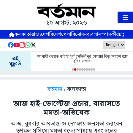
১০ আগস্ট, ২০২৬
কলকাতা
রাজ্য
দেশ
বিদেশ
খেলা
বিনোদন
ব্যবসা
সম্পাদকীয়
চতুষ্পর্ণ
আগামী কয়েক ঘণ্টায় পূর্ব মেদিনীপুর জেলার কিছু অংশে বজ্র-
এই
বৃষ্টির সম্ভাবনা
মুহূর্তে
বর্তমান
/ কলকাতা
আজ হাই-ভোল্টেজ প্রচার, বারাসতে
মমতা-অভিষেক
আজ, বুধবার আমডাঙা ও দেগঙ্গায় জনসভা করবেন
তৃণমূল সুপ্রিমো মমতা বন্দ্যোপাধ্যায় এবং দলের