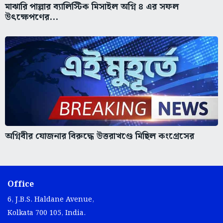
মাঝারি পাল্লার ব্যালিস্টিক মিসাইল অগ্নি ৪ এর সফল
উৎক্ষেপণের...
অগ্নিবীর যোজনার বিরুদ্ধে উত্তরাখণ্ডে মিছিল কংগ্রেসের
Office
6, J.B.S. Haldane Avenue,
Kolkata 700 105, India.