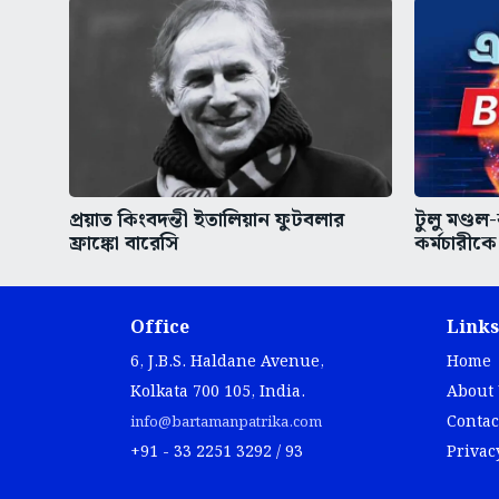
প্রয়াত কিংবদন্তী ইতালিয়ান ফুটবলার
টুলু মণ্ডল
ফ্রাঙ্কো বারেসি
কর্মচারী
Office
Links
6, J.B.S. Haldane Avenue,
Home
Kolkata 700 105, India.
About
Contac
info@bartamanpatrika.com
+91 - 33 2251 3292 / 93
Privac