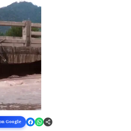
 on Google