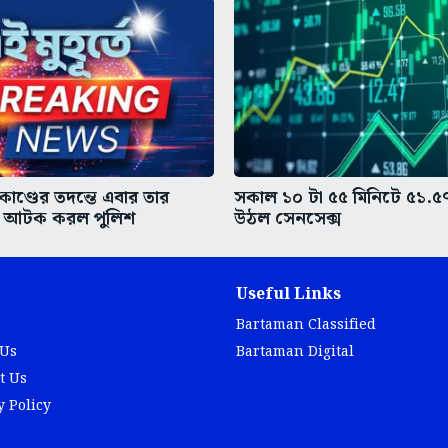
-কাণ্ডের তদন্তে এবার তার
সকাল ১০ টা ৫৫ মিনিটে ৫১.৫৭
কে আটক করল পুলিশ
উঠল সেনসেক্স
Useful Links
Bartaman Classified
 Us
Bartaman Digital
t Us
y Policy