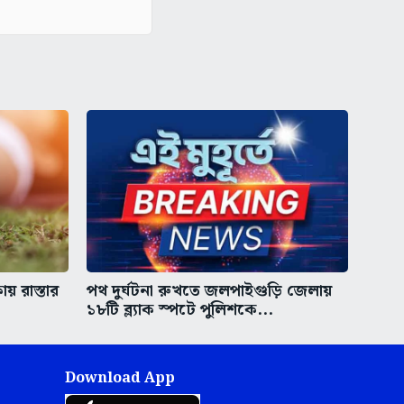
য় রাস্তার
পথ দুর্ঘটনা রুখতে জলপাইগুড়ি জেলায়
১৮টি ব্ল্যাক স্পটে পুলিশকে...
Download App