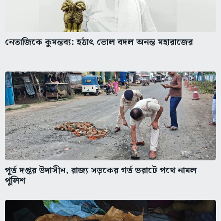
নেতাজিকে কুমন্তব্য: হঠাৎ ভোল বদল অনন্ত মহারাজের
পূর্ত দপ্তর উদাসীন, রাজ্য সড়কের গর্ত ভরাটে পথে নামল
পুলিশ