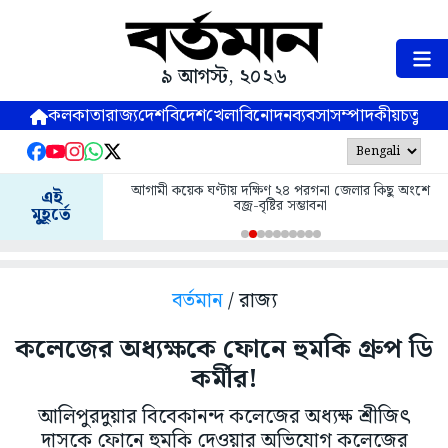
৯ আগস্ট, ২০২৬
কলকাতা
রাজ্য
দেশ
বিদেশ
খেলা
বিনোদন
ব্যবসা
সম্পাদকীয়
চতুষ্পর্ণ
আগামী কয়েক ঘণ্টায় দক্ষিণ ২৪ পরগনা জেলার কিছু অংশে
এই
বজ্র-বৃষ্টির সম্ভাবনা
মুহূর্তে
বর্তমান
/ রাজ্য
কলেজের অধ্যক্ষকে ফোনে হুমকি গ্রুপ ডি
কর্মীর!
আলিপুরদুয়ার বিবেকানন্দ কলেজের অধ্যক্ষ শ্রীজিৎ
দাসকে ফোনে হুমকি দেওয়ার অভিযোগ কলেজের