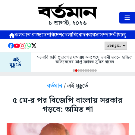
৮ আগস্ট, ২০২৬
কলকাতা
রাজ্য
দেশ
বিদেশ
খেলা
বিনোদন
ব্যবসা
সম্পাদকীয়
চতুষ্পর্ণ
সরকারি জমি প্রতারণার মামলায় অবশেষে ভবানী ভবনে হাজিরা
এই
অভিষেকের আপ্ত সহায়ক সুমিত রায়ের
মুহূর্তে
বর্তমান
/ এই মুহূর্তে
৫ মে-র পর বিজেপি বাংলায় সরকার
গড়বে: অমিত শা