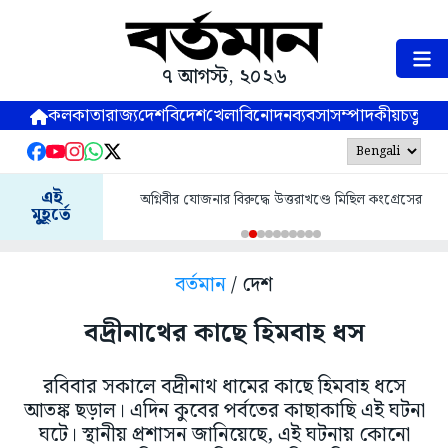
৭ আগস্ট, ২০২৬
কলকাতা
রাজ্য
দেশ
বিদেশ
খেলা
বিনোদন
ব্যবসা
সম্পাদকীয়
চতুষ্পর্ণ
এই
অগ্নিবীর যোজনার বিরুদ্ধে উত্তরাখণ্ডে মিছিল কংগ্রেসের
মুহূর্তে
বর্তমান
/ দেশ
বদ্রীনাথের কাছে হিমবাহ ধস
রবিবার সকালে বদ্রীনাথ ধামের কাছে হিমবাহ ধসে
আতঙ্ক ছড়াল। এদিন কুবের পর্বতের কাছাকাছি এই ঘটনা
ঘটে। স্থানীয় প্রশাসন জানিয়েছে, এই ঘটনায় কোনো