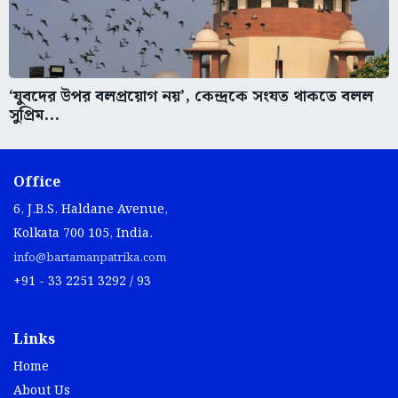
‘যুবদের উপর বলপ্রয়োগ নয়’, কেন্দ্রকে সংযত থাকতে বলল
সুপ্রিম...
Office
6, J.B.S. Haldane Avenue,
Kolkata 700 105, India.
info@bartamanpatrika.com
+91 - 33 2251 3292 / 93
Links
Home
About Us