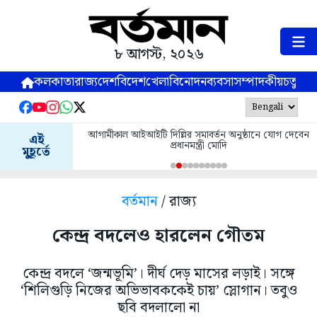
৮ আগস্ট, ২০২৬
কলকাতা
রাজ্য
দেশ
বিদেশ
খেলা
বিনোদন
ব্যবসা
সম্পাদকীয়
চতুষ্পর্ণ
আগামীকাল আইআইটি দিল্লির সমাবর্তন অনুষ্ঠানে যোগ দেবেন
এই
প্রধানমন্ত্রী মোদি
মুহূর্তে
বর্তমান
/ রাজ্য
কেন্দ্র বদলেও হারলেন গৌতম
কেন্দ্র বদলে ‘জন্মভূমি’। দীর্ঘ দেড় মাসের লড়াই। সঙ্গে
‘শিলিগুড়ি নিজের অভিভাবককেই চায়’ স্লোগান। তবুও
ছবি বদলালো না