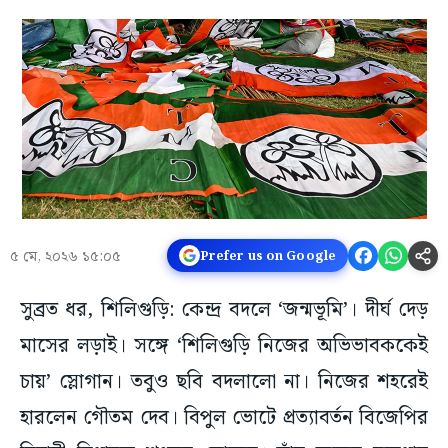
৫ মে, ২০২৬ ১৫:০৫
Prefer us on Google
সুব্রত ধর, শিলিগুড়ি: কেন্দ্র বদলে ‘জন্মভূমি’। দীর্ঘ দেড়
মাসের লড়াই। সঙ্গে ‘শিলিগুড়ি নিজের অভিভাবককেই
চায়’ স্লোগান। তবুও ছবি বদলালো না। নিজের শহরেই
হারলেন গৌতম দেব। বিপুল ভোটে প্রত্যাবর্তন বিজেপির