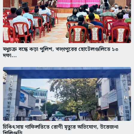
মধুচক্র বন্ধে কড়া পুলিশ, খড়্গপুরের হোটেলগুলিতে ১৩
দফা...
চিকিৎসায় গাফিলতিতে রোগী মৃত্যুর অভিযোগ, উত্তেজনা
শিলিগুড়ি...