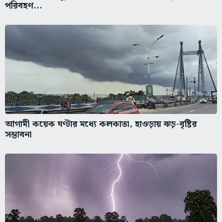
পরিবহণ...
আগামী কয়েক ঘণ্টার মধ্যে কলকাতা, হাওড়ায় ঝড়-বৃষ্টির
সম্ভাবনা