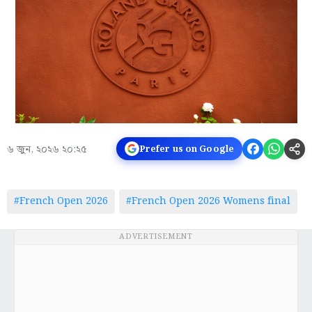
৬ জুন, ২০২৬ ২০:২৫
Prefer us on Google
#French Open 2026
#French Open 2026 Womens final
ADVERTISEMENT