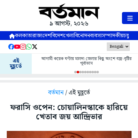
৯ আগস্ট, ২০২৬
কলকাতা
রাজ্য
দেশ
বিদেশ
খেলা
বিনোদন
ব্যবসা
সম্পাদকীয়
চতুষ্পর্ণ
আগামী কয়েক ঘণ্টায় মালদা জেলার কিছু অংশে বজ্র-বৃষ্টির
এই
পূর্বাভাস
মুহূর্তে
বর্তমান
/ এই মুহূর্তে
ফরাসি ওপেন: চোয়ালিনস্কাকে হারিয়ে
খেতাব জয় আন্দ্রিভার