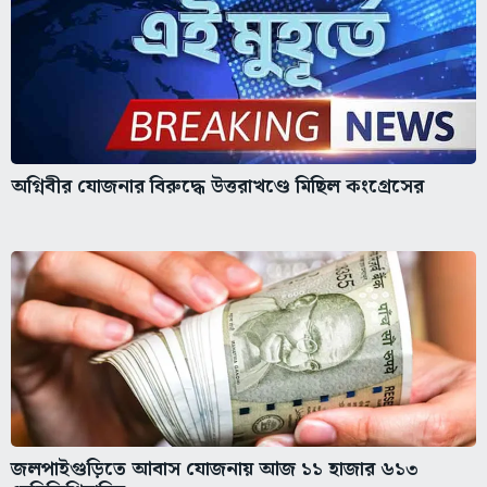
অগ্নিবীর যোজনার বিরুদ্ধে উত্তরাখণ্ডে মিছিল কংগ্রেসের
জলপাইগুড়িতে আবাস যোজনায় আজ ১১ হাজার ৬১৩