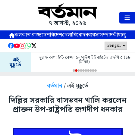
৭ আগস্ট, ২০২৬
কলকাতা
রাজ্য
দেশ
বিদেশ
খেলা
বিনোদন
ব্যবসা
সম্পাদকীয়
চতুষ্পর্ণ
ডুরান্ড কাপ: ইস্ট বেঙ্গল ১- সাউথ ইউনাইটেড এফসি ০ (১৮
এই
মিনিট)
মুহূর্তে
বর্তমান
/ এই মুহূর্তে
দিল্লির সরকারি বাসভবন খালি করলেন
প্রাক্তন উপ-রাষ্ট্রপতি জগদীপ ধনকার