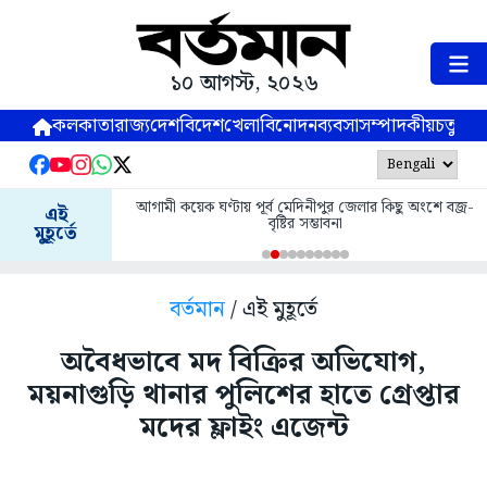
১০ আগস্ট, ২০২৬
কলকাতা
রাজ্য
দেশ
বিদেশ
খেলা
বিনোদন
ব্যবসা
সম্পাদকীয়
চতুষ্পর্ণ
আগামী কয়েক ঘণ্টায় পূর্ব মেদিনীপুর জেলার কিছু অংশে বজ্র-
এই
বৃষ্টির সম্ভাবনা
মুহূর্তে
বর্তমান
/ এই মুহূর্তে
অবৈধভাবে মদ বিক্রির অভিযোগ,
ময়নাগুড়ি থানার পুলিশের হাতে গ্রেপ্তার
মদের ফ্লাইং এজেন্ট