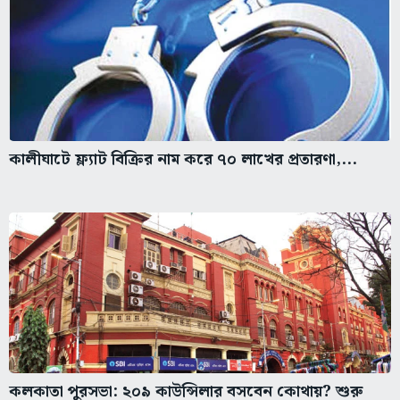
কালীঘাটে ফ্ল্যাট বিক্রির নাম করে ৭০ লাখের প্রতারণা,...
কলকাতা পুরসভা: ২০৯ কাউন্সিলার বসবেন কোথায়? শুরু