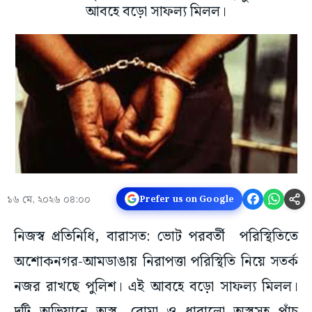
আবহে বড়ো সাফল্য মিলল।
১৬ মে, ২০২৬ ০৪:০০
Prefer us on Google
নিজস্ব প্রতিনিধি, বারাসত: ভোট পরবর্তী পরিস্থিতিতে
অশোকনগর-আমডাঙায় নিরাপত্তা পরিস্থিতি নিয়ে সতর্ক
নজর রাখছে পুলিশ। এই আবহে বড়ো সাফল্য মিলল।