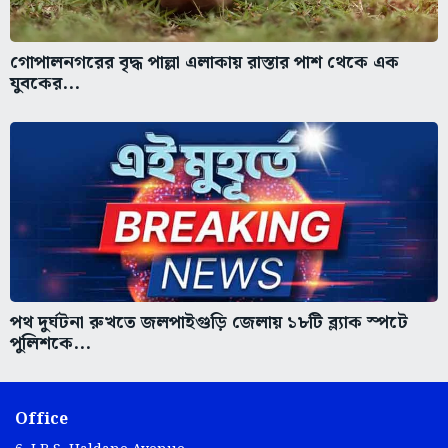
গোপালনগরের বৃদ্ধ পাল্লা এলাকায় রাস্তার পাশ থেকে এক
যুবকের...
পথ দুর্ঘটনা রুখতে জলপাইগুড়ি জেলায় ১৮টি ব্ল্যাক স্পটে
পুলিশকে...
Office