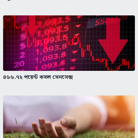
৪৬৬.৭২ পয়েন্ট কমল সেনসেক্স