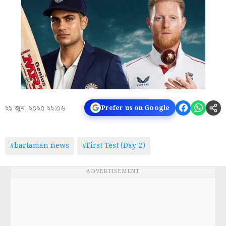
২১ জুন, ২০২৫ ২২:০৬
Prefer us on Google
#bartaman news
#First Test (Day 2)
ADVERTISEMENT