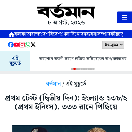
৮ আগস্ট, ২০২৬
কলকাতা
রাজ্য
দেশ
বিদেশ
খেলা
বিনোদন
ব্যবসা
সম্পাদকীয়
চতুষ্পর্ণ
এই
অবশেষে ভবানী ভবনে হাজিরা অভিষেকের আপ্তসহায়কের
মুহূর্তে
বর্তমান
/ এই মুহূর্তে
প্রথম টেস্ট (দ্বিতীয় দিন): ইংল্যান্ড ১৩৮/২
(প্রথম ইনিংস), ৩৩৩ রানে পিছিয়ে