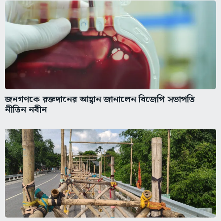
জনগণকে রক্তদানের আহ্বান জানালেন বিজেপি সভাপতি
নীতিন নবীন