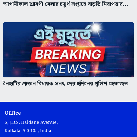
আগামীকাল শ্রাবণী মেলার চতুর্থ সপ্তাহে বাড়তি নিরাপত্তার...
নৈহাটির প্রাক্তন বিধায়ক সনৎ দের ছদিনের পুলিশ হেফাজত
Office
6, J.B.S. Haldane Avenue,
Kolkata 700 105, India.