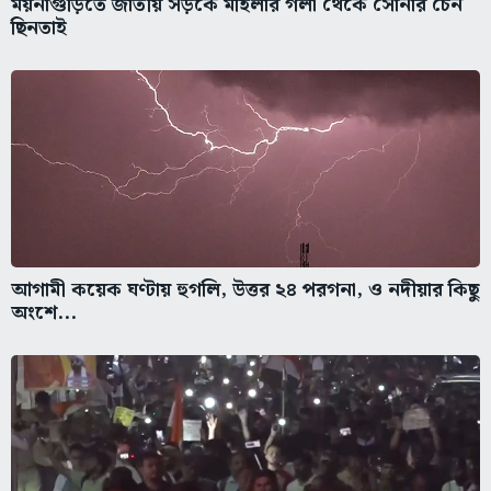
ময়নাগুড়িতে জাতীয় সড়কে মহিলার গলা থেকে সোনার চেন
ছিনতাই
আগামী কয়েক ঘণ্টায় হুগলি, উত্তর ২৪ পরগনা, ও নদীয়ার কিছু
অংশে...