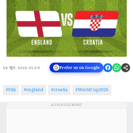
১৮ জুন, ২০২৬ ০২:১৩
Prefer us on Google
#Fifa
#england
#croatia
#WorldCup2026
ADVERTISEMENT