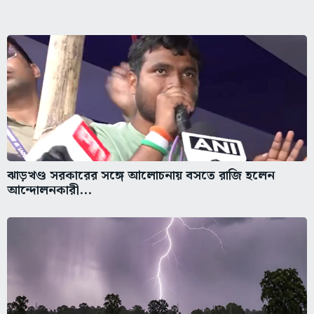
ঝাড়খণ্ড সরকারের সঙ্গে আলোচনায় বসতে রাজি হলেন
আন্দোলনকারী...