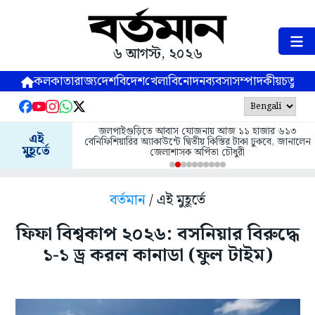
৬ আগস্ট, ২০২৬
কলকাতা
রাজ্য
দেশ
বিদেশ
খেলা
বিনোদন
ব্যবসা
সম্পাদকীয়
চতুষ্পর্ণ
জলপাইগুড়িতে আবাস যোজনায় আজ ১১ হাজার ৬১৩
এই
বেনিফিশিয়ারির অ্যাকাউন্টে দ্বিতীয় কিস্তির টাকা ঢুকবে, জানালেন
মুহূর্তে
জেলাশাসক অর্পিতা চৌধুরী
বর্তমান
/ এই মুহূর্তে
ফিফা বিশ্বকাপ ২০২৬: বসনিয়ার বিরুদ্ধে
১-১ ড্র করল কানাডা (ফুল টাইম)