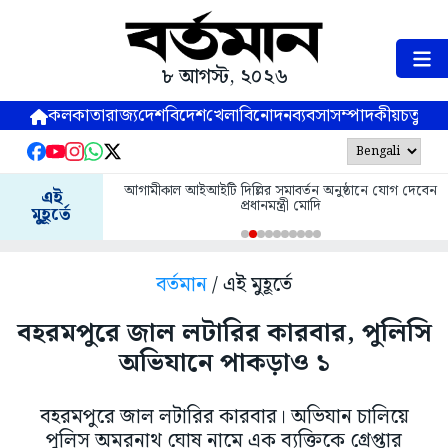
৮ আগস্ট, ২০২৬
কলকাতা
রাজ্য
দেশ
বিদেশ
খেলা
বিনোদন
ব্যবসা
সম্পাদকীয়
চতুষ্পর্ণ
আগামীকাল আইআইটি দিল্লির সমাবর্তন অনুষ্ঠানে যোগ দেবেন
এই
প্রধানমন্ত্রী মোদি
মুহূর্তে
বর্তমান
/ এই মুহূর্তে
বহরমপুরে জাল লটারির কারবার, পুলিসি
অভিযানে পাকড়াও ১
বহরমপুরে জাল লটারির কারবার। অভিযান চালিয়ে
পুলিস অমরনাথ ঘোষ নামে এক ব্যক্তিকে গ্রেপ্তার