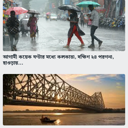
আগামী কয়েক ঘণ্টার মধ্যে কলকাতা, দক্ষিণ ২৪ পরগনা,
হাওড়ায়...