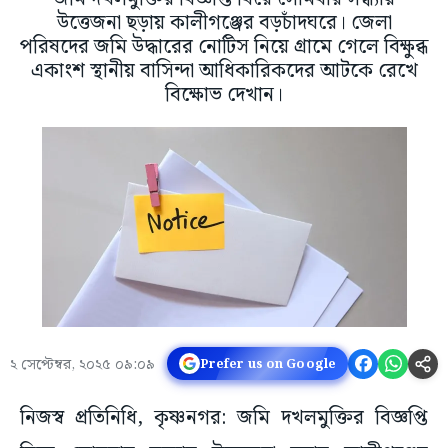
উত্তেজনা ছড়ায় কালীগঞ্জের বড়চাঁদঘরে। জেলা
পরিষদের জমি উদ্ধারের নোটিস নিয়ে গ্রামে গেলে বিক্ষুব্ধ
একাংশ স্থানীয় বাসিন্দা আধিকারিকদের আটকে রেখে
বিক্ষোভ দেখান।
২ সেপ্টেম্বর, ২০২৫ ০৯:০৯
Prefer us on Google
নিজস্ব প্রতিনিধি, কৃষ্ণনগর: জমি দখলমুক্তির বিজ্ঞপ্তি