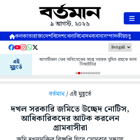
৯ আগস্ট, ২০২৬
কলকাতা
রাজ্য
দেশ
বিদেশ
খেলা
বিনোদন
ব্যবসা
সম্পাদকীয়
চতুষ্পর্ণ
আগামীকাল ফের অভিষেকের আপ্ত সহায়ক সুমিত রায়কে তলব
এই
সিআইডির
মুহূর্তে
বর্তমান
/ এই মুহূর্তে
দখল সরকারি জমিতে উচ্ছেদ নোটিস,
আধিকারিকদের আটক করলেন
গ্রামবাসীরা
জমি দখলমুক্তির বিজ্ঞপ্তি ঘিরে সোমবার সন্ধ্যায়