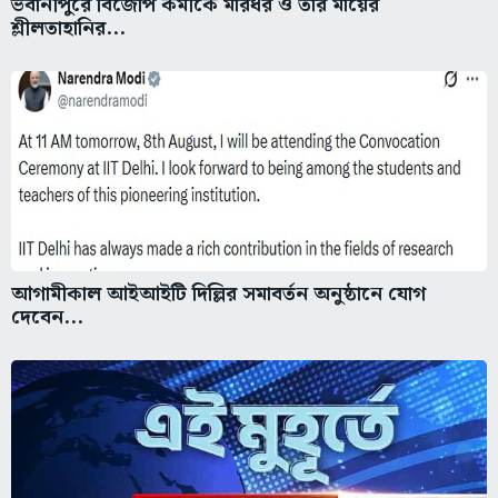
ভবানীপুরে বিজেপি কর্মীকে মারধর ও তাঁর মায়ের
শ্লীলতাহানির...
আগামীকাল আইআইটি দিল্লির সমাবর্তন অনুষ্ঠানে যোগ
দেবেন...