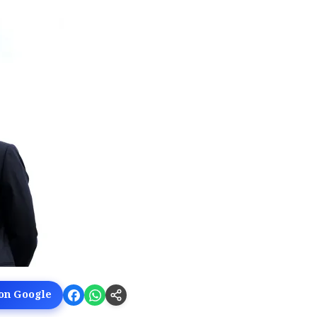
 on Google