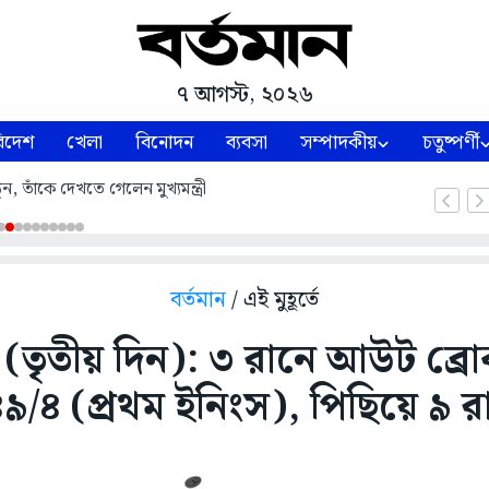
৭ আগস্ট, ২০২৬
িদেশ
খেলা
বিনোদন
ব্যবসা
সম্পাদকীয়
চতুষ্পর্ণী
ন, তাঁকে দেখতে গেলেন মুখ্যমন্ত্রী
বর্তমান
/ এই মুহূর্তে
্ট (তৃতীয় দিন): ৩ রানে আউট ব্রোক
৯/৪ (প্রথম ইনিংস), পিছিয়ে ৯ র