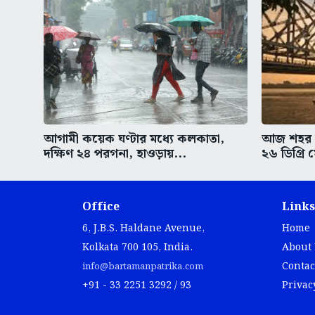
আগামী কয়েক ঘণ্টার মধ্যে কলকাতা,
আজ শহর কল
দক্ষিণ ২৪ পরগনা, হাওড়ায়...
২৬ ডিগ্রি 
Office
Links
6, J.B.S. Haldane Avenue,
Home
Kolkata 700 105, India.
About
Contac
info@bartamanpatrika.com
+91 - 33 2251 3292 / 93
Privac