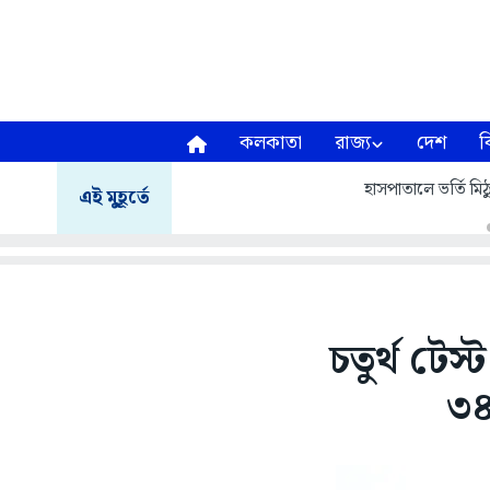
কলকাতা
রাজ্য
দেশ
ব
হাসপাতালে ভর্তি মিঠু
এই মুহূর্তে
চতুর্থ টেস
৩৪