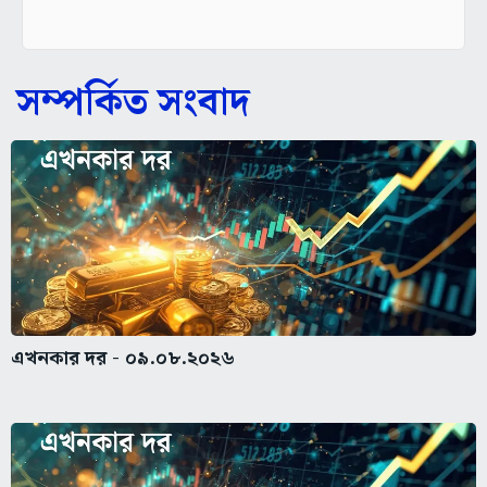
সম্পর্কিত সংবাদ
এখনকার দর - ০৯.০৮.২০২৬