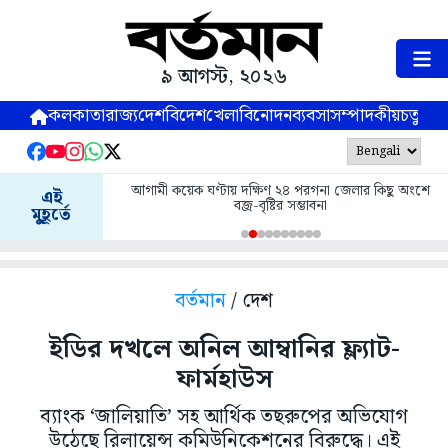
৯ আগস্ট, ২০২৬
কলকাতা
রাজ্য
দেশ
বিদেশ
খেলা
বিনোদন
ব্যবসা
সম্পাদকীয়
চতুষ্পর্ণ
আগামী কয়েক ঘণ্টায় দক্ষিণ ২৪ পরগনা জেলার কিছু অংশে
এই
বজ্র-বৃষ্টির সম্ভাবনা
মুহূর্তে
বর্তমান
/ দেশ
ইডির দখলে অনিল আম্বানির ফ্ল্যাট-
ফার্মহাউস
ব্যাংক ‘জালিয়াতি’ সহ আর্থিক তছরুপের অভিযোগ
উঠেছে রিলায়েন্স কমিউনিকেশনের বিরুদ্ধে। এই