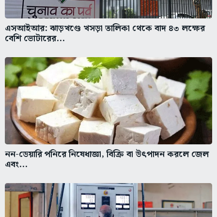
এসআইআর: ঝাড়খণ্ডে খসড়া তালিকা থেকে বাদ ৪৩ লক্ষের
বেশি ভোটারের...
নন-ডেয়ারি পনিরে নিষেধাজ্ঞা, বিক্রি বা উৎপাদন করলে জেল
এবং...