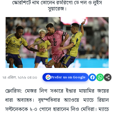
স্কোরশিটে নাম তোলেন রডরিগো ডে পল ও লুইস
সুয়ারেজ।
২৪ এপ্রিল, ২০২৬ ০৪:০০
Prefer us on Google
ফ্লোরিডা: মেজর লিগ সকারে ইন্তার মায়ামির জয়ের
ধারা অব্যাহত। বৃহস্পতিবার অ্যাওয়ে ম্যাচে রিয়াল
সল্টলেককে ২-০ গোলে হারালেন লিও মেসিরা। ম্যাচে