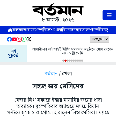
৮ আগস্ট, ২০২৬
কলকাতা
রাজ্য
দেশ
বিদেশ
খেলা
বিনোদন
ব্যবসা
সম্পাদকীয়
চতুষ্পর্ণ
আগামীকাল আইআইটি দিল্লির সমাবর্তন অনুষ্ঠানে যোগ দেবেন
এই
প্রধানমন্ত্রী মোদি
মুহূর্তে
বর্তমান
/ খেলা
সহজ জয় মেসিদের
মেজর লিগ সকারে ইন্তার মায়ামির জয়ের ধারা
অব্যাহত। বৃহস্পতিবার অ্যাওয়ে ম্যাচে রিয়াল
সল্টলেককে ২-০ গোলে হারালেন লিও মেসিরা। ম্যাচে