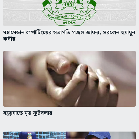
মহামেডান স্পোর্টিংয়ের সভাপতি গজল জাফর, সরলেন হুমায়ুন
কবীর
বজ্রাঘাতে মৃত ফুটবলার