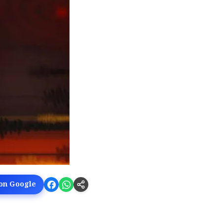
 on Google