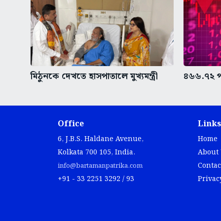
মিঠুনকে দেখতে হাসপাতালে মুখ্যমন্ত্রী
৪৬৬.৭২ প
Office
Links
6, J.B.S. Haldane Avenue,
Home
Kolkata 700 105, India.
About
Contac
info@bartamanpatrika.com
+91 - 33 2251 3292 / 93
Privac