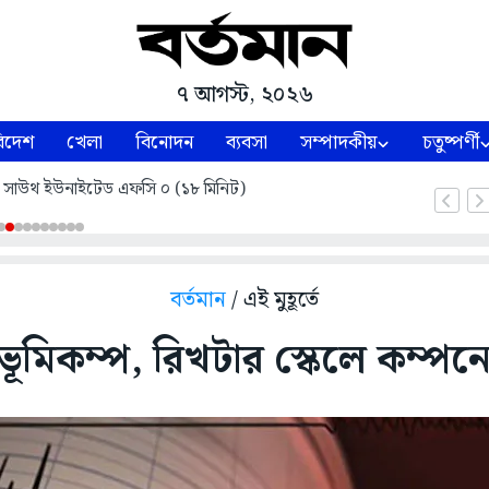
৭ আগস্ট, ২০২৬
িদেশ
খেলা
বিনোদন
ব্যবসা
সম্পাদকীয়
চতুষ্পর্ণী
ল ১- সাউথ ইউনাইটেড এফসি ০ (১৮ মিনিট)
বর্তমান
/ এই মুহূর্তে
 ভূমিকম্প, রিখটার স্কেলে কম্পনের