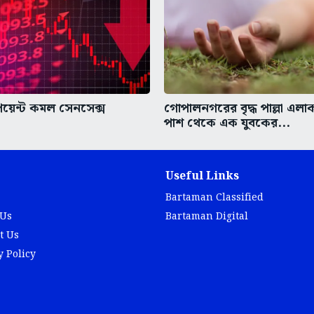
য়েন্ট কমল সেনসেক্স
গোপালনগরের বৃদ্ধ পাল্লা এলাকা
পাশ থেকে এক যুবকের...
Useful Links
Bartaman Classified
 Us
Bartaman Digital
t Us
y Policy