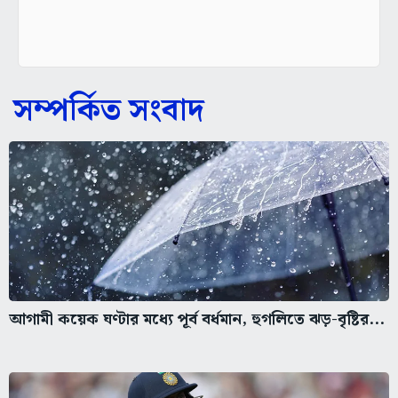
সম্পর্কিত সংবাদ
আগামী কয়েক ঘণ্টার মধ্যে পূর্ব বর্ধমান, হুগলিতে ঝড়-বৃষ্টির...