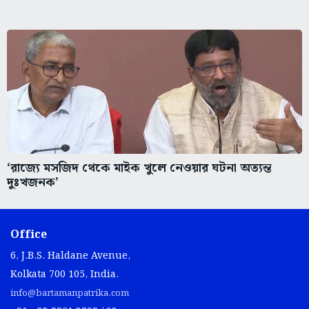
‘রাজ্যে মসজিদ থেকে মাইক খুলে নেওয়ার ঘটনা অত্যন্ত
দুঃখজনক’
Office
6, J.B.S. Haldane Avenue,
Kolkata 700 105, India.
info@bartamanpatrika.com