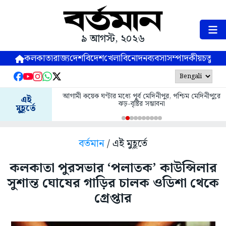
৯ আগস্ট, ২০২৬
কলকাতা
রাজ্য
দেশ
বিদেশ
খেলা
বিনোদন
ব্যবসা
সম্পাদকীয়
চতুষ্পর্ণ
আগামী কয়েক ঘণ্টার মধ্যে পূর্ব মেদিনীপুর, পশ্চিম মেদিনীপুরে
এই
ঝড়-বৃষ্টির সম্ভাবনা
মুহূর্তে
বর্তমান
/ এই মুহূর্তে
কলকাতা পুরসভার ‘পলাতক’ কাউন্সিলার
সুশান্ত ঘোষের গাড়ির চালক ওডিশা থেকে
গ্রেপ্তার