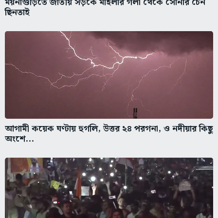
ময়নাগুড়িতে জাতীয় সড়কে মহিলার গলা থেকে সোনার চেন
ছিনতাই
আগামী কয়েক ঘণ্টায় হুগলি, উত্তর ২৪ পরগনা, ও নদীয়ার কিছু
অংশে...