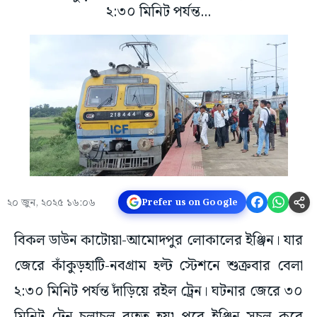
২:৩০ মিনিট পর্যন্ত...
২০ জুন, ২০২৫ ১৬:০৬
Prefer us on Google
বিকল ডাউন কাটোয়া-আমোদপুর লোকালের ইঞ্জিন। যার
জেরে কাঁকুড়হাটি-নবগ্রাম হল্ট স্টেশনে শুক্রবার বেলা
২:৩০ মিনিট পর্যন্ত দাঁড়িয়ে রইল ট্রেন। ঘটনার জেরে ৩০