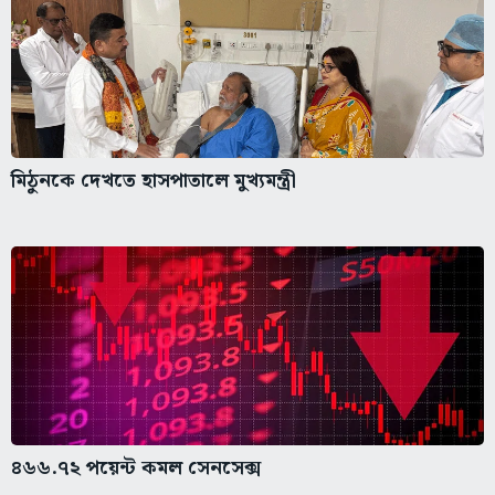
মিঠুনকে দেখতে হাসপাতালে মুখ্যমন্ত্রী
৪৬৬.৭২ পয়েন্ট কমল সেনসেক্স