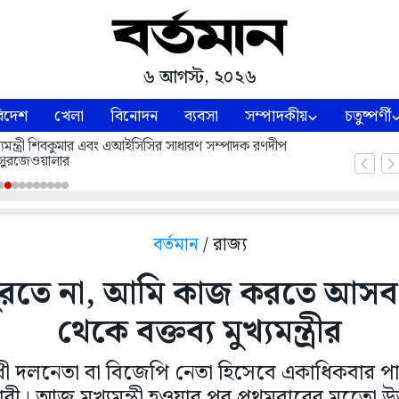
৬ আগস্ট, ২০২৬
িদেশ
খেলা
বিনোদন
ব্যবসা
সম্পাদকীয়
চতুষ্পর্ণী
 মুখ্যমন্ত্রী শিবকুমার এবং এআইসিসির সাধারণ সম্পাদক রণদীপ
সুরজেওয়ালার
বর্তমান
/ রাজ্য
ঘুরতে না, আমি কাজ করতে আসব'-
থেকে বক্তব্য মুখ্যমন্ত্রীর
ধী দলনেতা বা বিজেপি নেতা হিসেবে একাধিকবার প
ারী। আজ মুখ্যমন্ত্রী হওয়ার পর প্রথমবারের মতেো উ