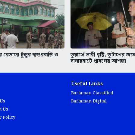
রেডারে টুলুর শ্বশুরবাড়ি ও
ডুয়ার্সে ভারী বৃষ্টি, ভুটানের জল
বানারহাটে প্লাবনের আশঙ্কা
Useful Links
Bartaman Classified
 Us
Bartaman Digital
t Us
y Policy