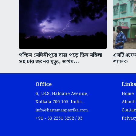
পশ্চিম মেদিনীপুরে বাজ পড়ে তিন মহিলা
এসটিএফের 
সহ চার জনের মৃত্যু, জখম...
শ্যালক
Office
Links
6, J.B.S. Haldane Avenue,
Home
Kolkata 700 105, India.
About
Contac
info@bartamanpatrika.com
+91 - 33 2251 3292 / 93
Privac