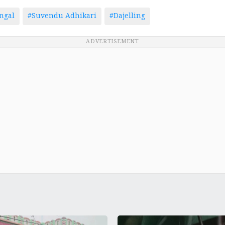
ngal
#Suvendu Adhikari
#Dajelling
ADVERTISEMENT