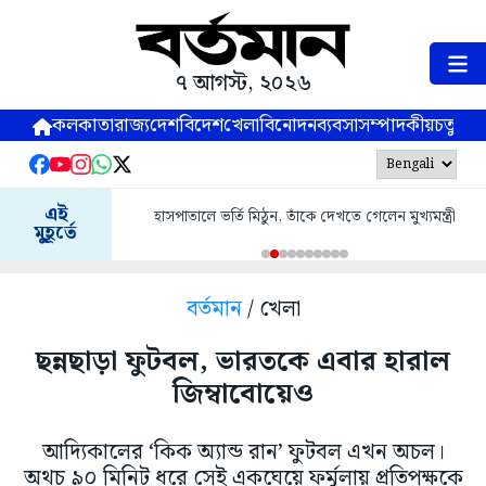
৭ আগস্ট, ২০২৬
কলকাতা
রাজ্য
দেশ
বিদেশ
খেলা
বিনোদন
ব্যবসা
সম্পাদকীয়
চতুষ্পর্ণ
এই
হাসপাতালে ভর্তি মিঠুন, তাঁকে দেখতে গেলেন মুখ্যমন্ত্রী
মুহূর্তে
বর্তমান
/ খেলা
ছন্নছাড়া ফুটবল, ভারতকে এবার হারাল
জিম্বাবোয়েও
আদ্যিকালের ‘কিক অ্যান্ড রান’ ফুটবল এখন অচল।
অথচ ৯০ মিনিট ধরে সেই একঘেয়ে ফর্মুলায় প্রতিপক্ষকে