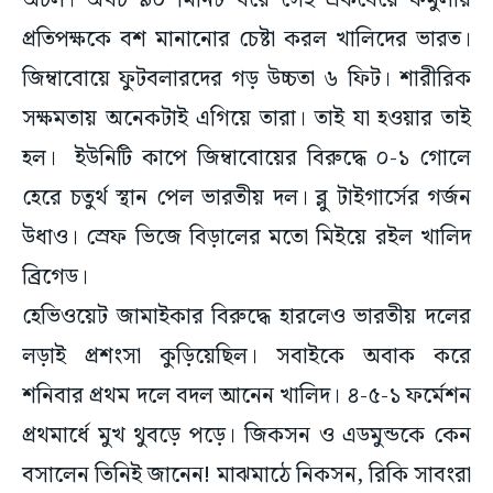
অচল। অথচ ৯০ মিনিট ধরে সেই একঘেয়ে ফর্মুলায়
প্রতিপক্ষকে বশ মানানোর চেষ্টা করল খালিদের ভারত।
জিম্বাবোয়ে ফুটবলারদের গড় উচ্চতা ৬ ফিট। শারীরিক
সক্ষমতায় অনেকটাই এগিয়ে তারা। তাই যা হওয়ার তাই
হল। ইউনিটি কাপে জিম্বাবোয়ের বিরুদ্ধে ০-১ গোলে
হেরে চতুর্থ স্থান পেল ভারতীয় দল। ব্লু টাইগার্সের গর্জন
উধাও। স্রেফ ভিজে বিড়ালের মতো মিইয়ে রইল খালিদ
ব্রিগেড।
হেভিওয়েট জামাইকার বিরুদ্ধে হারলেও ভারতীয় দলের
লড়াই প্রশংসা কুড়িয়েছিল। সবাইকে অবাক করে
শনিবার প্রথম দলে বদল আনেন খালিদ। ৪-৫-১ ফর্মেশন
প্রথমার্ধে মুখ থুবড়ে পড়ে। জিকসন ও এডমুন্ডকে কেন
বসালেন তিনিই জানেন! মাঝমাঠে নিকসন, রিকি সাবংরা