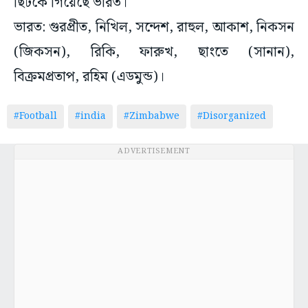
ছিটকে গিয়েছে ভারত।
ভারত: গুরপ্রীত, নিখিল, সন্দেশ, রাহুল, আকাশ, নিকসন
(জিকসন), রিকি, ফারুখ, ছাংতে (সানান),
বিক্রমপ্রতাপ, রহিম (এডমুন্ড)।
#Football
#india
#Zimbabwe
#Disorganized
ADVERTISEMENT