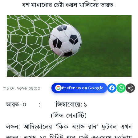
বশ মানানোর চেষ্টা করল খালিদের ভারত।
৩১ মে, ২০২৬ ০৪:০০
Prefer us on Google
ভারত- ০ : জিম্বাবোয়ে: ১
(প্রিন্স-পেনাল্টি)
লন্ডন: আদ্যিকালের ‘কিক অ্যান্ড রান’ ফুটবল এখন