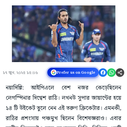
১৭ জুন, ২০২৫ ১৫:০৬
Prefer us on Google
নয়াদিল্লি: আইপিএলে বেশ নজর কেড়েছিলেন
লেগস্পিনার দিগ্বেশ রাঠি। লখনউ সুপার জায়ান্টের হয়ে
১৪ টি উইকেট তুলে নেন এই তরুণ ক্রিকেটার। এমনকী,
রাঠির প্রশংসায় পঞ্চমুখ ছিলেন বিশেষজ্ঞরাও। এবার