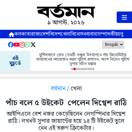
৯ আগস্ট, ২০২৬
কলকাতা
রাজ্য
দেশ
বিদেশ
খেলা
বিনোদন
ব্যবসা
সম্পাদকীয়
চতুষ্পর্ণ
মুর্শিদাবাদে রোড সেফটি সপ্তাহ উদযাপনে পাঁচ কিলোমিটার
এই
ম্যারাথনের আয়োজন করল পুলিশ প্রশাসন, অংশ নিলেন পুলিশ
মুহূর্তে
সুপার সচিন মক্কার
বর্তমান
/ খেলা
পাঁচ বলে ৫ উইকেট পেলেন দিগ্বেশ রাঠি
আইপিএলে বেশ নজর কেড়েছিলেন লেগস্পিনার দিগ্বেশ
রাঠি। লখনউ সুপার জায়ান্টের হয়ে ১৪ টি উইকেট তুলে
নেন এই তরুণ ক্রিকেটার।