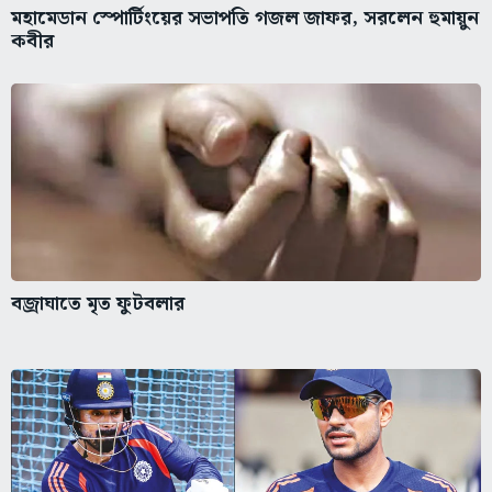
মহামেডান স্পোর্টিংয়ের সভাপতি গজল জাফর, সরলেন হুমায়ুন
কবীর
বজ্রাঘাতে মৃত ফুটবলার