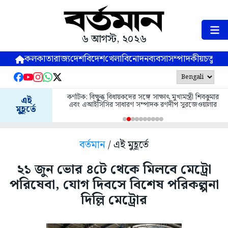
৬ আগস্ট, ২০২৬
কলকাতা
রাজ্য
দেশ
বিদেশ
খেলা
বিনোদন
ব্যবসা
সম্পাদকীয়
চতুষ্পর্ণ
কর্ণাটক: বিক্ষুব্ধ বিধায়কদের সঙ্গে সাক্ষাৎ মুখ্যমন্ত্রী শিবকুমার
এই
এবং এআইসিসির সাধারণ সম্পাদক রণদীপ সুরজেওয়ালার
মুহূর্তে
বর্তমান
/ এই মুহূর্তে
২১ জুন ভোর ৪টে থেকে মিলবে মেট্রো
পরিষেবা, যোগ দিবসে বিশেষ পরিকল্পনা
দিল্লি মেট্রোর