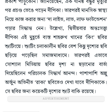
প্রকাশ পাড়ুকোন। জানিয়েছেন, এক ঘনিষ্ঠ বন্ধুর মৃত্যুর
পর প্রচণ্ড ভেঙে পড়েন দীপিকা। তারপরই মানসিক স্বাস্থ্য
নিয়ে কাজ করার জন্য ‘দ্য লাইভ, লাভ, লাফ ফাউন্ডেশন’
গড়ার সিদ্ধান্ত নেন। উল্লেখ্য, দ্বিতীয়বার অন্তঃসত্ত্বা
দীপিকা এই মুহূর্তে ব্যস্ত শাহরুখ খানের ‘কিং’ ছবির
শ্যুটিংয়ে। শ্যুটিং চলাকালীন ছবির বেশ কিছু দৃশ্যের ছবি
ছড়িয়ে পড়েছিল সমাজমাধ্যমে। তারপরই এভাবে
সোশ্যাল মিডিয়ায় ছবির দৃশ্য না ছড়ানোর বার্তা
দিয়েছিলেন পরিচালক সিদ্ধার্থ আনন্দ। পাশাপাশি অল্লু
অর্জুন অভিনীত ‘রাকা’ ছবিতেও দেখা যাবে দীপিকাকে।
সে ছবির জন্য কয়েকটি দৃশ্যের শ্যুট বাকি রয়েছে।
ADVERTISEMENT