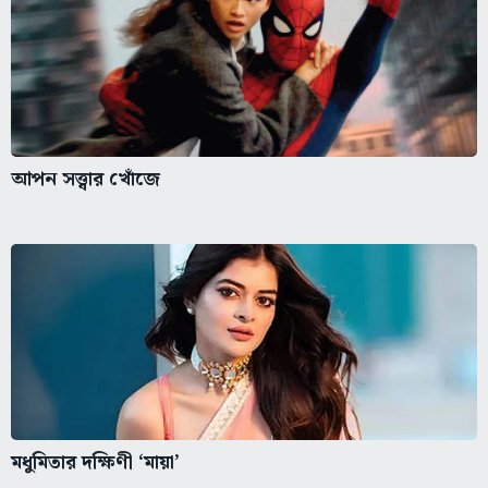
আপন সত্ত্বার খোঁজে
মধুমিতার দক্ষিণী ‘মায়া’