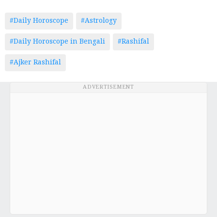
#Daily Horoscope
#Astrology
#Daily Horoscope in Bengali
#Rashifal
#Ajker Rashifal
ADVERTISEMENT