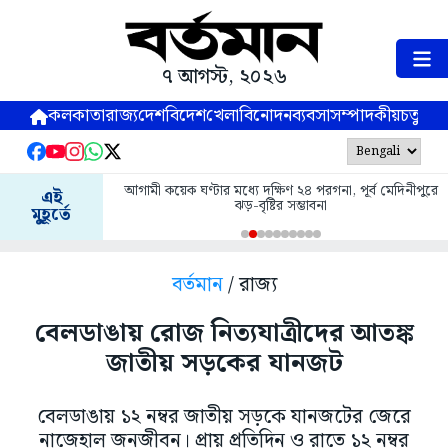
৭ আগস্ট, ২০২৬
কলকাতা
রাজ্য
দেশ
বিদেশ
খেলা
বিনোদন
ব্যবসা
সম্পাদকীয়
চতুষ্পর্ণ
আগামী কয়েক ঘণ্টার মধ্যে দক্ষিণ ২৪ পরগনা, পূর্ব মেদিনীপুরে
এই
ঝড়-বৃষ্টির সম্ভাবনা
মুহূর্তে
বর্তমান
/ রাজ্য
বেলডাঙায় রোজ নিত্যযাত্রীদের আতঙ্ক
জাতীয় সড়কের যানজট
বেলডাঙায় ১২ নম্বর জাতীয় সড়কে যানজটের জেরে
নাজেহাল জনজীবন। প্রায় প্রতিদিন ও রাতে ১২ নম্বর