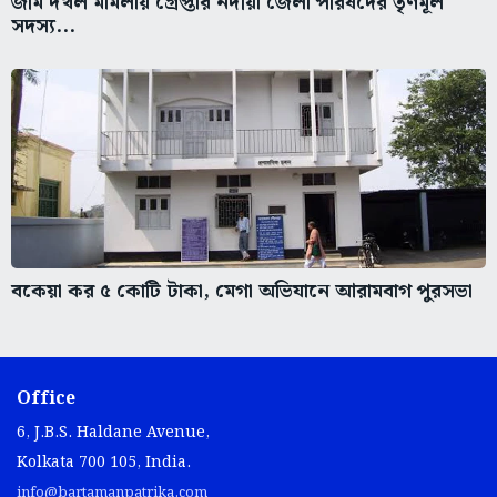
জমি দখল মামলায় গ্রেপ্তার নদীয়া জেলা পরিষদের তৃণমূল
সদস্য...
বকেয়া কর ৫ কোটি টাকা, মেগা অভিযানে আরামবাগ পুরসভা
Office
6, J.B.S. Haldane Avenue,
Kolkata 700 105, India.
info@bartamanpatrika.com