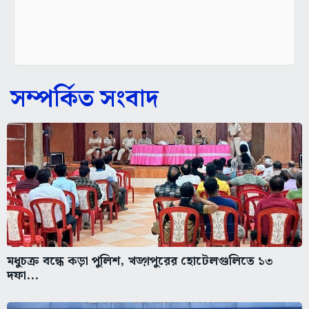
সম্পর্কিত সংবাদ
মধুচক্র বন্ধে কড়া পুলিশ, খড়্গপুরের হোটেলগুলিতে ১৩
দফা...