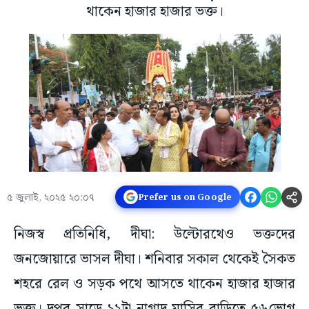
থাকেন হাজার হাজার ভক্ত।
৫ জুলাই, ২০২৫ ২০:০৭
Prefer us on Google
নিজস্ব প্রতিনিধি, দীঘা: উল্টোরথেও ভক্তদের
জনজোয়ারে ভাসল দীঘা। শনিবার সকাল থেকেই সৈকত
শহরে রেল ও সড়ক পথে আসতে থাকেন হাজার হাজার