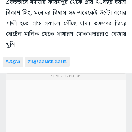
একইভাবে নদীয়ার করিমপুর থেকে প্রায় ৭০বছর বয়সী
বিকাশ সিং, মনোহর বিশ্বাস সহ অনেকেই উল্টো রথের
সাক্ষী হতে সাত সকালে পৌঁছে যান। ভক্তদের ভিড়ে
হোটেল মালিক থেকে সাধারণ দোকানদাররাও বেজায়
খুশি।
#Digha
#jagannaath dham
ADVERTISEMENT