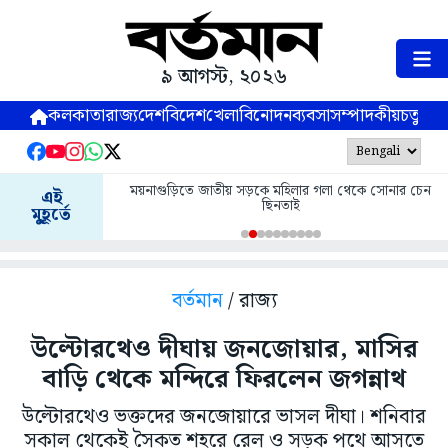
৯ আগস্ট, ২০২৬
কলকাতা
রাজ্য
দেশ
বিদেশ
খেলা
বিনোদন
ব্যবসা
সম্পাদকীয়
চতুষ্পর্ণ
ময়নাগুড়িতে জাতীয় সড়কে মহিলার গলা থেকে সোনার চেন
এই
ছিনতাই
মুহূর্তে
বর্তমান
/ রাজ্য
উল্টোরথেও দীঘায় জনজোয়ার, মাসির
বাড়ি থেকে মন্দিরে ফিরলেন জগন্নাথ
উল্টোরথেও ভক্তদের জনজোয়ারে ভাসল দীঘা। শনিবার
সকাল থেকেই সৈকত শহরে রেল ও সড়ক পথে আসতে