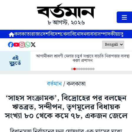
৮ আগস্ট, ২০২৬
কলকাতা
রাজ্য
দেশ
বিদেশ
খেলা
বিনোদন
ব্যবসা
সম্পাদকীয়
চতুষ্পর্ণ
আগামীকাল শ্রাবণী মেলার চতুর্থ সপ্তাহে বাড়তি নিরাপত্তার ব্যবস্থা
এই
করল প্রশাসন
মুহূর্তে
বর্তমান
/ কলকাতা
‘সাহস সংক্রামক’, বিদ্রোহের পর বলছেন
ঋতব্রত, সন্দীপন, তৃণমূলের বিধায়ক
সংখ্যা ৮০ থেকে কমে ৭৮, একজন জেলে
বিধানসভা নির্বাচনের ফল ঘোষণার এক মাসের মধ্যে