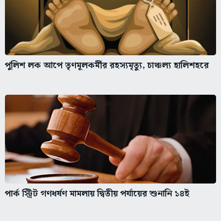
পুলিশ লক আপে তৃণমূলকর্মীর রহস্যমৃত্যু, চাঞ্চল্য হালিশহরে
পার্ক স্ট্রিট গণধর্ষণ মামলায় দ্বিতীয় পর্যায়ের শুনানি ১৪ই