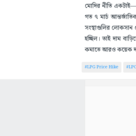
মোদির নীতি একটাই—সা
গত ৭ মার্চ আন্তর্জাত
সংস্থাগুলির লোকসান 
হচ্ছিল। তাই দাম বাড়
কমাতে আরও কয়েক দফা
#LPG Price Hike
#LPG