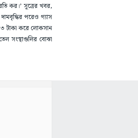
তি কর।’ সূত্রের খবর,
দামবৃদ্ধির পরেও গ্যাস
 ৭০৩ টাকা করে লোকসান
তেল সংস্থাগুলির বোঝা