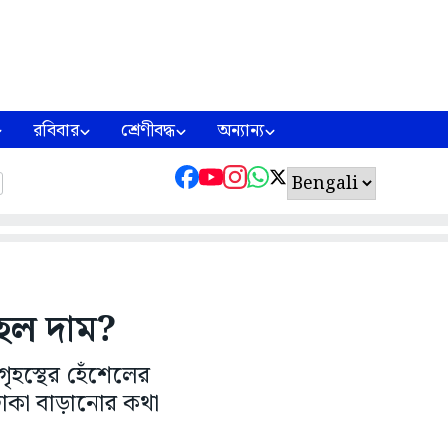
রবিবার
শ্রেণীবদ্ধ
অন্যান্য
 হল দাম?
গৃহস্থের হেঁশেলের
টাকা বাড়ানোর কথা