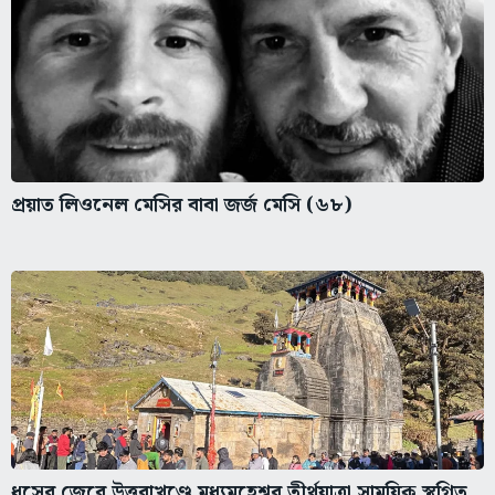
প্রয়াত লিওনেল মেসির বাবা জর্জ মেসি (৬৮)
ধসের জেরে উত্তরাখণ্ডে মধ্যমহেশ্বর তীর্থযাত্রা সাময়িক স্থগিত