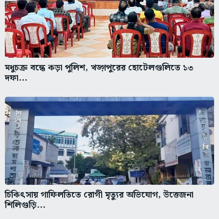
মধুচক্র বন্ধে কড়া পুলিশ, খড়্গপুরের হোটেলগুলিতে ১৩
দফা...
চিকিৎসায় গাফিলতিতে রোগী মৃত্যুর অভিযোগ, উত্তেজনা
শিলিগুড়ি...