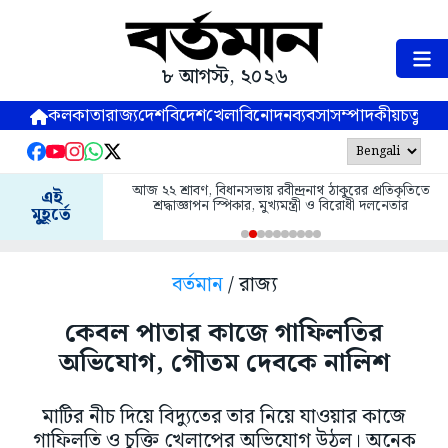
৮ আগস্ট, ২০২৬
কলকাতা
রাজ্য
দেশ
বিদেশ
খেলা
বিনোদন
ব্যবসা
সম্পাদকীয়
চতুষ্পর্ণ
আজ ২২ শ্রাবণ, বিধানসভায় রবীন্দ্রনাথ ঠাকুরের প্রতিকৃতিতে
এই
শ্রদ্ধাজ্ঞাপন স্পিকার, মুখ্যমন্ত্রী ও বিরোধী দলনেতার
মুহূর্তে
বর্তমান
/ রাজ্য
কেবল পাতার কাজে গাফিলতির
অভিযোগ, গৌতম দেবকে নালিশ
মাটির নীচ দিয়ে বিদ্যুতের তার নিয়ে যাওয়ার কাজে
গাফিলতি ও চুক্তি খেলাপের অভিযোগ উঠল। অনেক