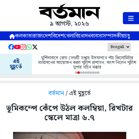
৯ আগস্ট, ২০২৬
কলকাতা
রাজ্য
দেশ
বিদেশ
খেলা
বিনোদন
ব্যবসা
সম্পাদকীয়
চতুষ্পর্ণ
মুর্শিদাবাদে রোড সেফটি সপ্তাহ উদযাপনে পাঁচ কিলোমিটার
এই
ম্যারাথনের আয়োজন করল পুলিশ প্রশাসন, অংশ নিলেন পুলিশ
মুহূর্তে
সুপার সচিন মক্কার
বর্তমান
/ এই মুহূর্তে
ভূমিকম্পে কেঁপে উঠল কলম্বিয়া, রিখটার
স্কেলে মাত্রা ৬.৭