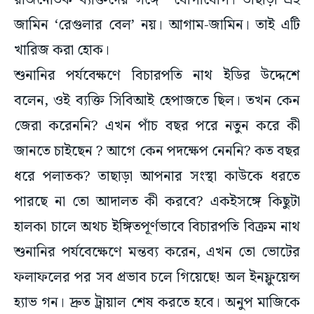
রাজনৈতিক ব্যক্তিদের সঙ্গে যোগাযোগ। তাছাড়া এই
জামিন ‘রেগুলার বেল’ নয়। আগাম-জামিন। তাই এটি
খারিজ করা হোক।
শুনানির পর্যবেক্ষণে বিচারপতি নাথ ইডির উদ্দেশে
বলেন, ওই ব্যক্তি সিবিআই হেপাজতে ছিল। তখন কেন
জেরা করেননি? এখন পাঁচ বছর পরে নতুন করে কী
জানতে চাইছেন ? আগে কেন পদক্ষেপ নেননি? কত বছর
ধরে পলাতক? তাছাড়া আপনার সংস্থা কাউকে ধরতে
পারছে না তো আদালত কী করবে? একইসঙ্গে কিছুটা
হালকা চালে অথচ ইঙ্গিতপূর্ণভাবে বিচারপতি বিক্রম নাথ
শুনানির পর্যবেক্ষেণে মন্তব্য করেন, এখন তো ভোটের
ফলাফলের পর সব প্রভাব চলে গিয়েছে! অল ইনফ্লুয়েন্স
হ্যাভ গন। দ্রুত ট্রায়াল শেষ করতে হবে। অনুপ মাজিকে