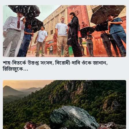
শাহ-বিতর্কে উত্তপ্ত সংসদ, বিরোধী-দাবি ওঁকে জানান,
রিজিজুকে...