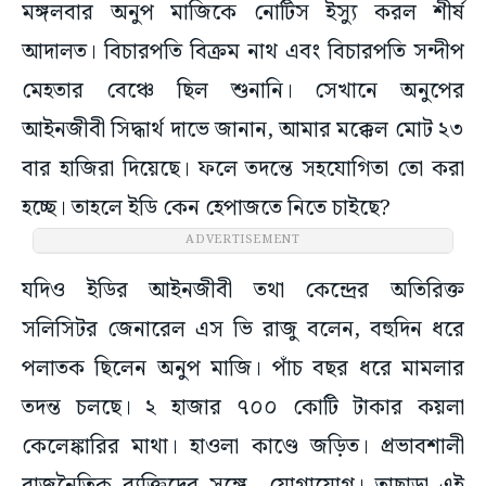
মঙ্গলবার অনুপ মাজিকে নোটিস ইস্যু করল শীর্ষ
আদালত। বিচারপতি বিক্রম নাথ এবং বিচারপতি সন্দীপ
মেহতার বেঞ্চে ছিল শুনানি। সেখানে অনুপের
আইনজীবী সিদ্ধার্থ দাভে জানান, আমার মক্কেল মোট ২৩
বার হাজিরা দিয়েছে। ফলে তদন্তে সহযোগিতা তো করা
হচ্ছে। তাহলে ইডি কেন হেপাজতে নিতে চাইছে?
ADVERTISEMENT
যদিও ইডির আইনজীবী তথা কেন্দ্রের অতিরিক্ত
সলিসিটর জেনারেল এস ভি রাজু বলেন, বহুদিন ধরে
পলাতক ছিলেন অনুপ মাজি। পাঁচ বছর ধরে মামলার
তদন্ত চলছে। ২ হাজার ৭০০ কোটি টাকার কয়লা
কেলেঙ্কারির মাথা। হাওলা কাণ্ডে জড়িত। প্রভাবশালী