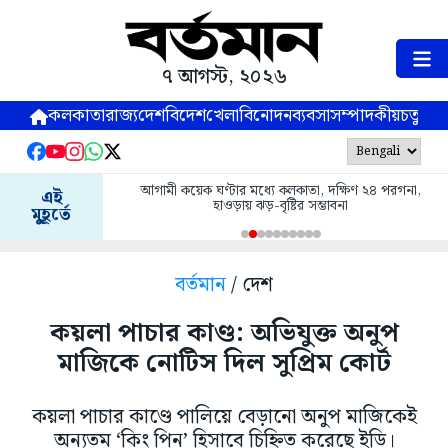
৭ আগস্ট, ২০২৬
কলকাতা
রাজ্য
দেশ
বিদেশ
খেলা
বিনোদন
ব্যবসা
সম্পাদকীয়
চতুষ্পর্ণ
আগামী কয়েক ঘণ্টার মধ্যে কলকাতা, দক্ষিণ ২৪ পরগনা,
এই
হাওড়ায় ঝড়-বৃষ্টির সম্ভাবনা
মুহূর্তে
বর্তমান
/ দেশ
কয়লা পাচার কাণ্ড: অভিযুক্ত অনুপ
মাজিকে নোটিস দিল সুপ্রিম কোর্ট
কয়লা পাচার কাণ্ডে পালিয়ে বেড়ানো অনুপ মাজিকেই
অন্যতম ‘কিং পিন’ হিসাবে চিহ্নিত করেছে ইডি।