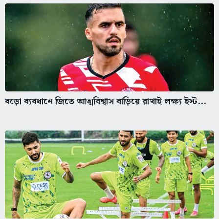
বড়ো ব্যবধানে জিতে আত্মবিশ্বাস বাড়িয়ে রাখাই লক্ষ্য ইস্ট...