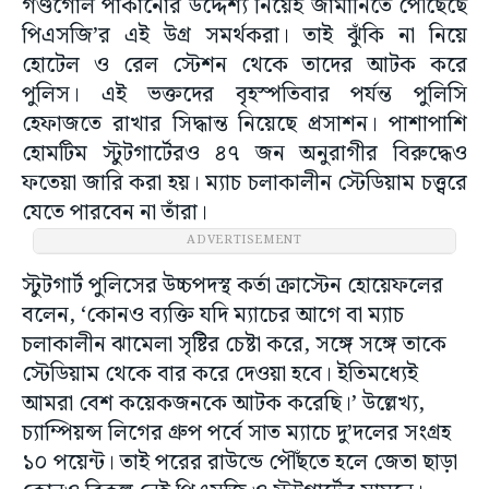
গণ্ডগোল পাকানোর উদ্দেশ্য নিয়েই জার্মানিতে পৌঁছেছে
পিএসজি’র এই উগ্র সমর্থকরা। তাই ঝুঁকি না নিয়ে
হোটেল ও রেল স্টেশন থেকে তাদের আটক করে
পুলিস। এই ভক্তদের বৃহস্পতিবার পর্যন্ত পুলিসি
হেফাজতে রাখার সিদ্ধান্ত নিয়েছে প্রসাশন। পাশাপাশি
হোমটিম স্টুটগার্টেরও ৪৭ জন অনুরাগীর বিরুদ্ধেও
ফতেয়া জারি করা হয়। ম্যাচ চলাকালীন স্টেডিয়াম চত্ত্বরে
যেতে পারবেন না তাঁরা।
ADVERTISEMENT
স্টুটগার্ট পুলিসের উচ্চপদস্থ কর্তা ক্রাস্টেন হোয়েফলের
বলেন, ‘কোনও ব্যক্তি যদি ম্যাচের আগে বা ম্যাচ
চলাকালীন ঝামেলা সৃষ্টির চেষ্টা করে, সঙ্গে সঙ্গে তাকে
স্টেডিয়াম থেকে বার করে দেওয়া হবে। ইতিমধ্যেই
আমরা বেশ কয়েকজনকে আটক করেছি।’ উল্লেখ্য,
চ্যাম্পিয়ন্স লিগের গ্রুপ পর্বে সাত ম্যাচে দু’দলের সংগ্রহ
১০ পয়েন্ট। তাই পরের রাউন্ডে পৌঁছতে হলে জেতা ছাড়া