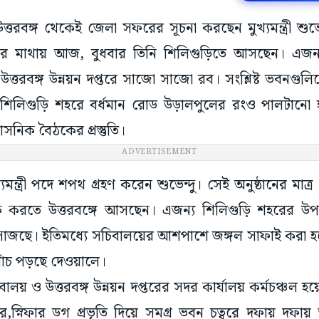
 উত্তরবঙ্গ থেকেই জেলা সফরের সূচনা করছেন মুখ্যমন্ত্রী শু
ের মাথায় আজ, বুধবার তিনি শিলিগুড়িতে আসছেন। এজন্
 উত্তরবঙ্গ উন্নয়ন দপ্তরে সাজো সাজো রব। সংশ্লিষ্ট ভবনগু
। শিলিগুড়ি শহরে বর্ধমান রোড উড়ালপুলের রংও পালটানো হ
াসনিক বৈঠকের প্রস্তুতি।
ADVERTISEMENT
্যমন্ত্রী পদে শপথ গ্রহণ করেন শুভেন্দু। সেই অনুষ্ঠানের মা
ক করতে উত্তরবঙ্গে আসছেন। এজন্য শিলিগুড়ি শহরের উপক
’ সাজছে। ইতিমধ্যে সচিবালয়ের আশপাশে জঙ্গল সাফাই করা হ
োঁচ পড়ছে দেওয়ালে।
বালয় ও উত্তরবঙ্গ উন্নয়ন দপ্তরের সদর কার্যালয় কর্মচঞ্চল 
যানার,স্নিফার ডগ প্রভৃতি দিয়ে সমগ্র ভবন চত্বরে দফায় দফায়