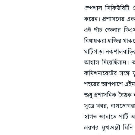
স্পেশাল সিকিউরিটি 
করেন। প্রশাসনের এক 
এই পাঁচ জেলার ডিএম
বিধায়করা হাজির থাক
মাটিগাড়া-নকশালবাড়ি
আশ্বাস দিয়েছিলাম। 
কমিশনারেটের সঙ্গে য
শহরের আশপাশে এইমস 
শুধু প্রশাসনিক বৈঠক 
সূত্রে খবর, বাগডোগরা
স্বাগত জানাতে পার্ট
এরপর মুখ্যমন্ত্রী ম