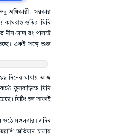
ভেন্দু অধিকারী। সরকার
য কামরাঙাগুড়ির মিনি
লিতে নীল-সাদা রং পালটে
চ্ছে। একই সঙ্গে শুরু
ত্র ১১ দিনের মাথায় আজ
ণ্ঠে ফুলবাড়িতে মিনি
য়েছে। মিটিং হল সাফাই
হয়ে ওঠে মঙ্গলবার। এদিন
 তল্লাশি অভিযান চালায়