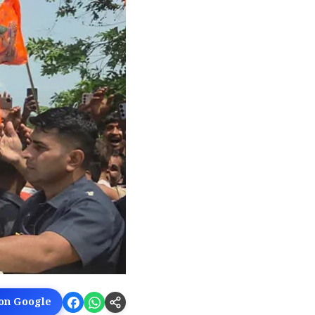
 on Google