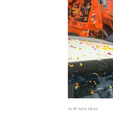
২০ মে, ২০২৬ ০৪:০০