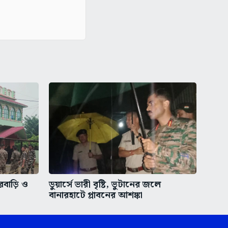
রবাড়ি ও
ডুয়ার্সে ভারী বৃষ্টি, ভুটানের জলে
বানারহাটে প্লাবনের আশঙ্কা