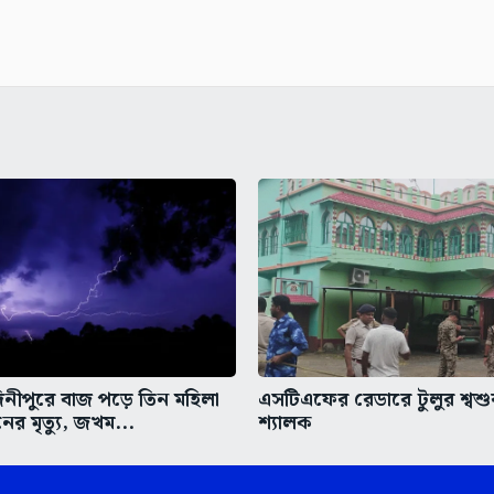
দিনীপুরে বাজ পড়ে তিন মহিলা
এসটিএফের রেডারে টুলুর শ্বশু
ের মৃত্যু, জখম...
শ্যালক